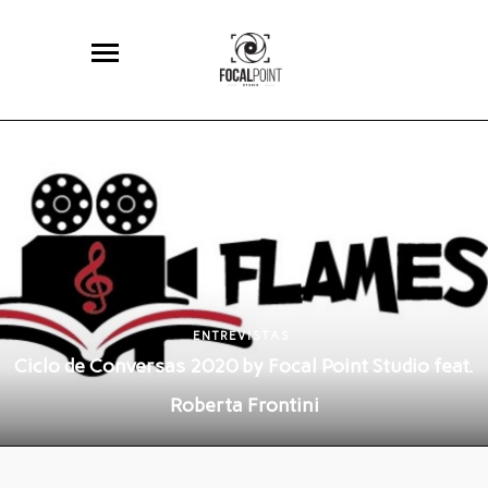
ENTREVISTAS
Ciclo de Conversas 2020 by Focal Point Studio feat.
Roberta Frontini