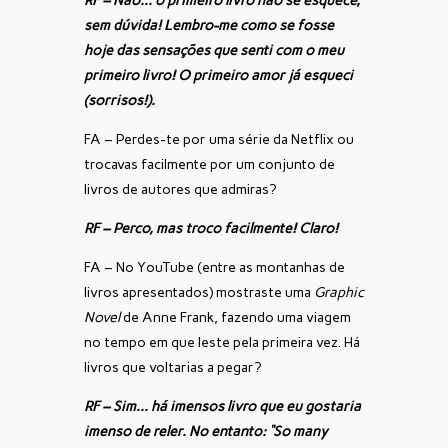
RF – Não… o primeiro livro não se esquece,
sem dúvida! Lembro-me como se fosse
hoje das sensações que senti com o meu
primeiro livro! O primeiro amor já esqueci
(sorrisos!).
FA – Perdes-te por uma série da Netflix ou
trocavas facilmente por um conjunto de
livros de autores que admiras?
RF – Perco, mas troco facilmente! Claro!
FA – No YouTube (entre as montanhas de
livros apresentados) mostraste uma
Graphic
Novel
de Anne Frank, fazendo uma viagem
no tempo em que leste pela primeira vez. Há
livros que voltarias a pegar?
RF – Sim… há imensos livro que eu gostaria
imenso de reler.
No entanto: “So many