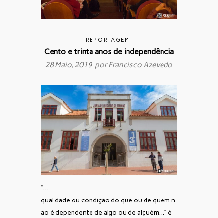
REPORTAGEM
Cento e trinta anos de independência
28 Maio, 2019 por
Francisco Azevedo
“…
qualidade
ou
condição
do
que
ou
de
quem
n
ão
é
dependente
de
algo
ou
de
alguém…” é