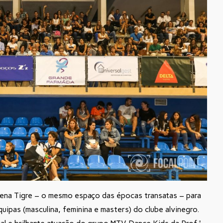
ena Tigre – o mesmo espaço das épocas transatas – para
quipas (masculina, feminina e masters) do clube alvinegro.