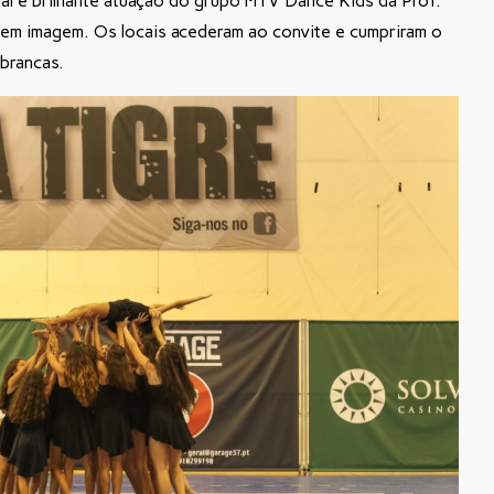
al e brilhante atuação do grupo MTV Dance Kids da Prof.ª
 em imagem. Os locais acederam ao convite e cumpriram o
brancas.