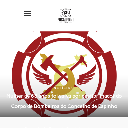
NOTÍCIAS
Mulher de 68 anos foi salva por desfibrilhador do
Corpo de Bombeiros do Concelho de Espinho