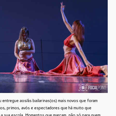
u entregue aos/às bailarinas(os) mais novos que foram
tios, primos, avós e espectadores que há muito que
a sua escola. Momentos que marcam, não só para quem