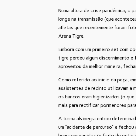
Numa altura de crise pandémica, o p
longe na transmissão (que acontece
atletas que recentemente foram foto
Arena Tigre.
Embora com um primeiro set com opo
tigre perdeu algum discernimento e 
aproveitou da melhor maneira, fech
Como referido ao início da peça, e
assistentes de recinto utilizavam a
os bancos eram higienizados (o que 
mais para rectificar pormenores para
A turma alvinegra entrou determinad
um “acidente de percurso” e fechou
bem conseguidos (e fruto de estar 