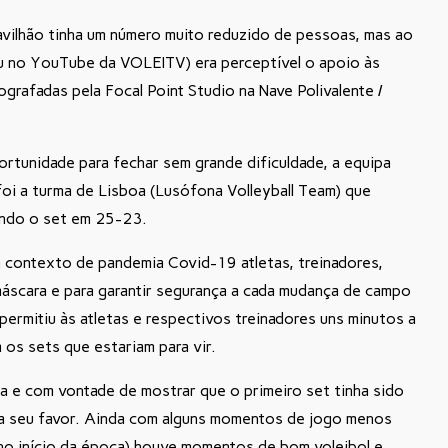
avilhão tinha um número muito reduzido de pessoas, mas ao
u no YouTube da VOLEITV) era perceptível o apoio às
grafadas pela Focal Point Studio na Nave Polivalente /
rtunidade para fechar sem grande dificuldade, a equipa
foi a turma de Lisboa (Lusófona Volleyball Team) que
ando o set em 25-23.
m contexto de pandemia Covid-19 atletas, treinadores,
 máscara e para garantir segurança a cada mudança de campo
permitiu às atletas e respectivos treinadores uns minutos a
 os sets que estariam para vir.
a e com vontade de mostrar que o primeiro set tinha sido
 a seu favor. Ainda com alguns momentos de jogo menos
no início da época) houve momentos de bom voleibol e