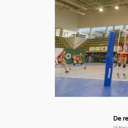
De r
16 Març