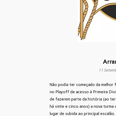
Arra
11 Setem
Não podia ter começado da melhor fo
no Playoff de acesso à Primeira Di
de fazerem parte da história (ao te
há vinte e cinco anos) a nova turma
lugar de subida ao principal escalão.