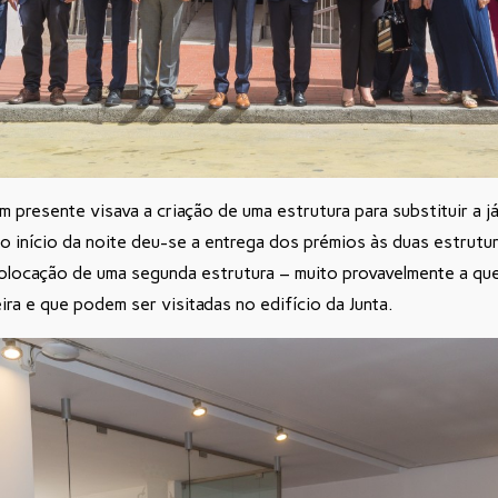
 presente visava a criação de uma estrutura para substituir a j
 Ao início da noite deu-se a entrega dos prémios às duas estrut
olocação de uma segunda estrutura – muito provavelmente a que
ira e que podem ser visitadas no edifício da Junta.