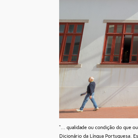
“…
qualidade
ou
condição
do
que
ou
Dicionário da Língua Portuguesa. 