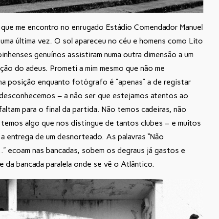
is que me encontro no enrugado Estádio Comendador Manuel
r uma última vez. O sol apareceu no céu e homens como Lito
inhenses genuínos assistiram numa outra dimensão a um
ção do adeus. Prometi a mim mesmo que não me
ha posição enquanto fotógrafo é “apenas” a de registar
o desconhecemos – a não ser que estejamos atentos ao
altam para o final da partida. Não temos cadeiras, não
 temos algo que nos distingue de tantos clubes – e muitos
o, a entrega de um desnorteado. As palavras “Não
u…” ecoam nas bancadas, sobem os degraus já gastos e
e da bancada paralela onde se vê o Atlântico.