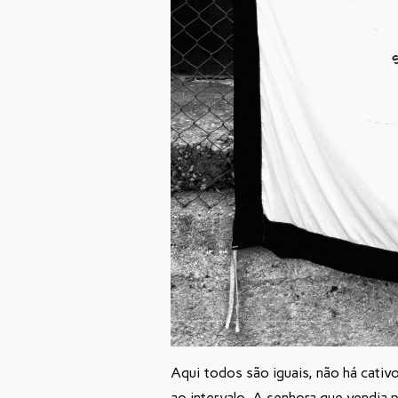
Aqui todos são iguais, não há cativ
ao intervalo. A senhora que vendia 