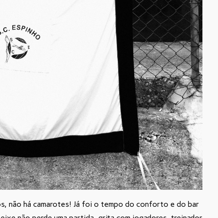
os, não há camarotes! Já foi o tempo do conforto e do bar
peixe não perde uma partida, grita com jogadores, treinador