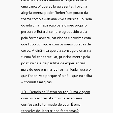
curso e foi exactamente a “Hoje vou fazer
uma canção” que eu lá apresentei. Foi uma
alegria imensa poder “beber” um pouco da
forma como a Adriana vive a música. Foi sem
dúvida uma inspiração para o meu próprio
percurso. Estarei sempre agradecido a ela
pela forma aberta, carinhosa e próxima com
que lidou comigo e com os meus colegas de
curso. A dinâmica que ela conseguiu criar na
turma foi espectacular, principalmente pela
postura dela: de partilha de experiências
mais do que ensinar de forma rígida fosse o
que fosse. Até porque não há – que eu saiba
– fórmulas mágicas…
10 – Depois de “Estou no top!” uma viagem
com os ouvintes atentos de avião, mas
confessaste ter medo de voar. É uma
tentativa de libertar dos fantasmas?