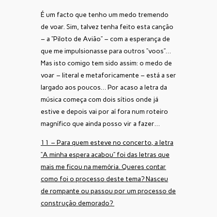
É um facto que tenho um medo tremendo
de voar. Sim, talvez tenha feito esta canção
– a “Piloto de Avião” – com a esperança de
que me impulsionasse para outros “voos”…
Mas isto comigo tem sido assim: o medo de
voar – literal e metaforicamente – está a ser
largado aos poucos… Por acaso a letra da
música começa com dois sítios onde já
estive e depois vai por aí fora num roteiro
magnífico que ainda posso vir a fazer…
11 – Para quem esteve no concerto, a letra
“A minha espera acabou” foi das letras que
mais me ficou na memória. Queres contar
como foi o processo deste tema? Nasceu
de rompante ou passou por um processo de
construção demorado?