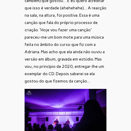
também) que gostou… E eu quero acreditar
que isso é verdade (ehehehehe)… A reacção
na sala, na altura, foi positiva. Essa é uma
canção que fala do próprio processo de
criação. “Hoje vou fazer uma canção”
pareceu-me um bom mote para uma música
feita no âmbito do curso que fiz com a
Adriana. Mas acho que ela ainda não ouviu a
versão em álbum, gravada em estúdio. Mas
vou, no princípio de 2020, entregar-lhe um
exemplar do CD. Depois saberei se ela
gostou do que fizemos da canção…