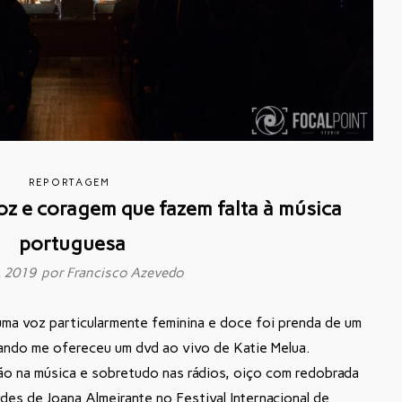
REPORTAGEM
oz e coragem que fazem falta à música
portuguesa
, 2019 por
Francisco Azevedo
uma voz particularmente feminina e doce foi prenda de um
uando me ofereceu um dvd ao vivo de Katie Melua.
o na música e sobretudo nas rádios, oiço com redobrada
es de Joana Almeirante no Festival Internacional de