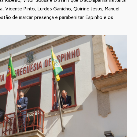
s Ribeiro, Vitor Sousa e o staff que o acompanha na Junta
a, Vicente Pinto, Lurdes Ganicho, Quirino Jesus, Manuel
estão de marcar presença e parabenizar Espinho e os