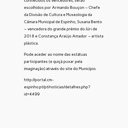
conhecidos os vencedores, serão
escolhidos por Armando Bouçon – Chefe
da Divisão de Cultura e Museologia da
Câmara Municipal de Espinho, Susana Bento
– vencedora do grande prémio do Júri de
2018 e Constança Araújo Amador – artista
plástica.
Pode aceder ao nome das estátuas
participantes (e quiçá puxar pela
imaginação) através do site do Município.
http://portal.cm-
espinho.pt/pt/noticias/detalhes.php?
id=4499