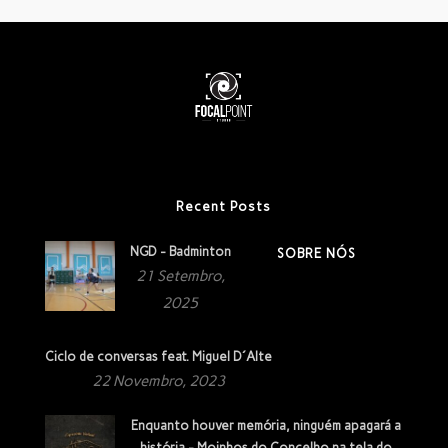
Recent Posts
NGD - Badminton
SOBRE NÓS
21 Setembro,
2025
Ciclo de conversas feat. Miguel D´Alte
22 Novembro, 2023
Enquanto houver memória, ninguém apagará a
história - Moinhos do Concelho na tela do