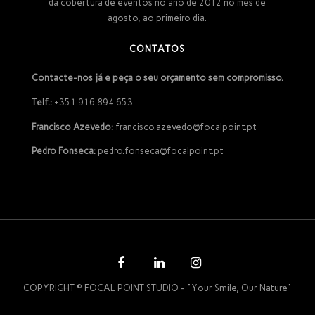
da cobertura de eventos no ano de 2012 no mês de
agosto, ao primeiro dia.
CONTATOS
Contacte-nos já e peça o seu orçamento sem compromisso.
Telf.:
+351 916 894 653
Francisco Azevedo:
francisco.azevedo@focalpoint.pt
Pedro Fonseca:
pedro.fonseca@focalpoint.pt
COPYRIGHT © FOCAL POINT STUDIO - "Your Smile, Our Nature"