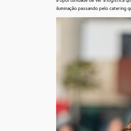
a oportunidade de ver a logística q
iluminação passando pelo catering q