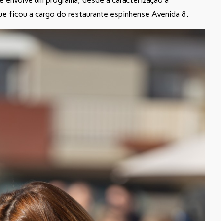
ue envolve um programa, desde a caracterização à
ue ficou a cargo do restaurante espinhense Avenida 8.