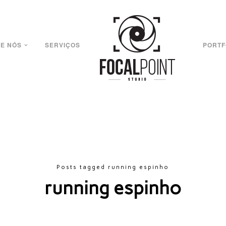
E NÓS
SERVIÇOS
PORTF
Posts tagged running espinho
running espinho