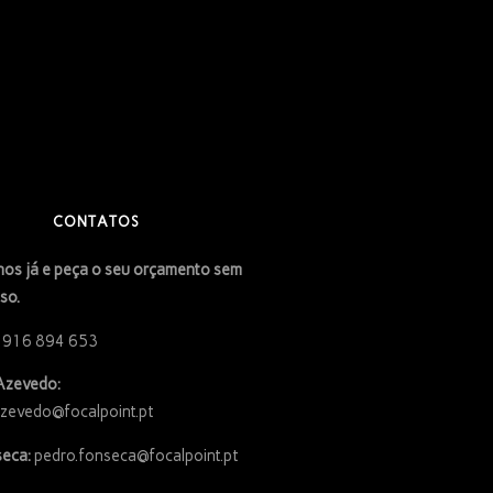
CONTATOS
os já e peça o seu orçamento sem
so.
 916 894 653
Azevedo:
azevedo@focalpoint.pt
eca:
pedro.fonseca@focalpoint.pt