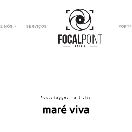
E NÓS
SERVIÇOS
PORTF
Posts tagged maré viva
maré viva