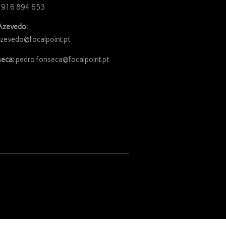
 916 894 653
Azevedo:
azevedo@focalpoint.pt
eca:
pedro.fonseca@focalpoint.pt