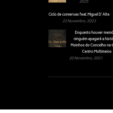
2025
Ciclo de conversas feat. Miguel D´Alte
22 Novembro, 2023
Enquanto houver memó
ninguém apagará a histó
Moinhos do Concelho na t
Centro Multimeios
20 Novembro, 2021