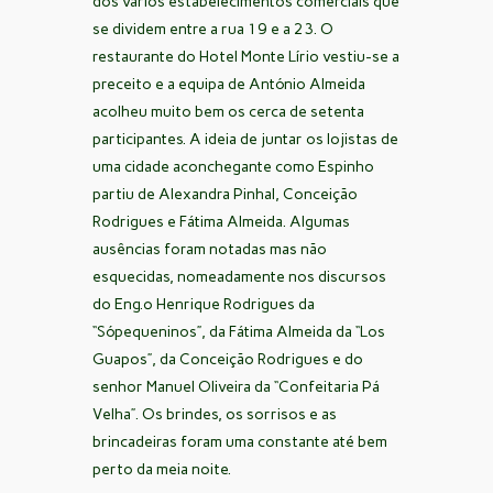
dos vários estabelecimentos comerciais que
se dividem entre a rua 19 e a 23. O
restaurante do Hotel Monte Lírio vestiu-se a
preceito e a equipa de António Almeida
acolheu muito bem os cerca de setenta
participantes. A ideia de juntar os lojistas de
uma cidade aconchegante como Espinho
partiu de Alexandra Pinhal, Conceição
Rodrigues e Fátima Almeida. Algumas
ausências foram notadas mas não
esquecidas, nomeadamente nos discursos
do Eng.º Henrique Rodrigues da
“Sópequeninos”, da Fátima Almeida da “Los
Guapos”, da Conceição Rodrigues e do
senhor Manuel Oliveira da “Confeitaria Pá
Velha”. Os brindes, os sorrisos e as
brincadeiras foram uma constante até bem
perto da meia noite.