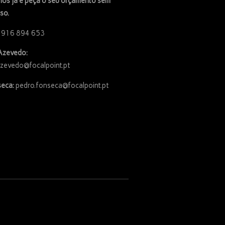
os já e peça o seu orçamento sem
so.
 916 894 653
Azevedo:
azevedo@focalpoint.pt
eca:
pedro.fonseca@focalpoint.pt