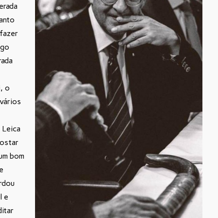
derada
tanto
 fazer
igo
rada
, o
 vários
 Leica
gostar
r um bom
e
ordou
l e
itar