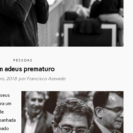
PESSOAS
 adeus prematuro
ro, 2018 por
Francisco Azevedo
 seus
ara um
de
 banhada
chado