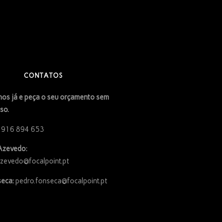
CONTATOS
os já e peça o seu orçamento sem
so.
 916 894 653
Azevedo:
azevedo@focalpoint.pt
eca:
pedro.fonseca@focalpoint.pt