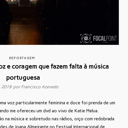
REPORTAGEM
oz e coragem que fazem falta à música
portuguesa
, 2019 por
Francisco Azevedo
uma voz particularmente feminina e doce foi prenda de um
uando me ofereceu um dvd ao vivo de Katie Melua.
o na música e sobretudo nas rádios, oiço com redobrada
es de Joana Almeirante no Festival Internacional de