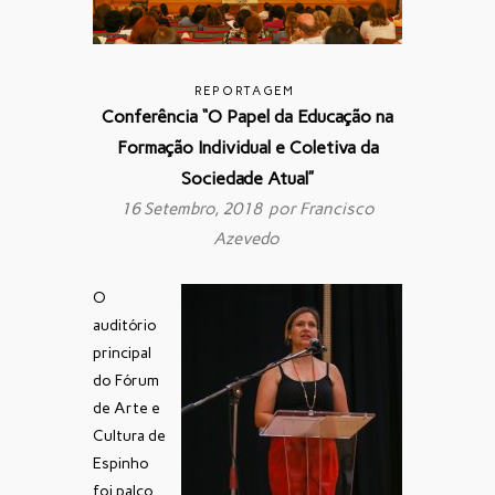
REPORTAGEM
Conferência “O Papel da Educação na
Formação Individual e Coletiva da
Sociedade Atual”
16 Setembro, 2018 por
Francisco
Azevedo
O
auditório
principal
do Fórum
de Arte e
Cultura de
Espinho
foi palco