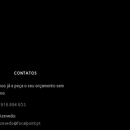
CONTATOS
os já e peça o seu orçamento sem
so.
 916 894 653
Azevedo:
azevedo@focalpoint.pt