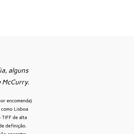
ia, alguns
e McCurry.
 por encomenda)
e como Lisboa
 TIFF de alta
e definição.