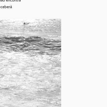
não encontra
eceberá