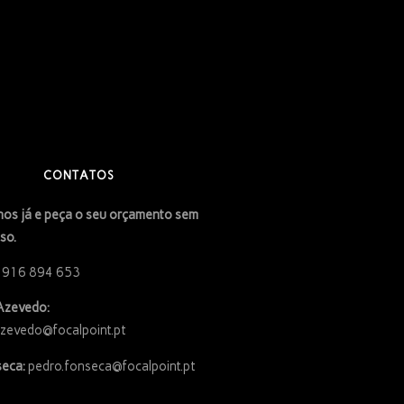
CONTATOS
os já e peça o seu orçamento sem
so.
 916 894 653
Azevedo:
azevedo@focalpoint.pt
eca:
pedro.fonseca@focalpoint.pt