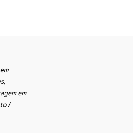
 em
s,
imagem em
to /