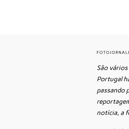
FOTOJORNAL
São vários
Portugal h
passando p
reportagem
notícia, a 